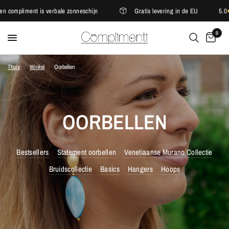
mpliment is verbale zonneschijn
Gratis levering in de EU
5.0
0
Thuis
/
Winkel
/
Oorbellen
OORBELLEN
Bestsellers
Statement oorbellen
Venetiaanse Murano Collectie
Bruidscollectie
Basics
Hangers
Hoops