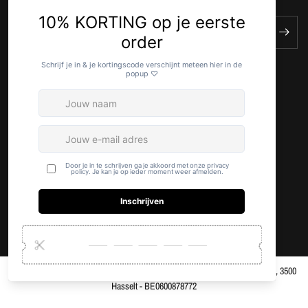
E-mail
© 2026 COMPLIMENTI
SHOPIFY WEBSHOP GEMAAKT DOOR KISS.
Maatschappelijke zetel: Complimenti (Monard Noémie) , Oudstrijderslaan 56, 3500
Hasselt - BE0600878772