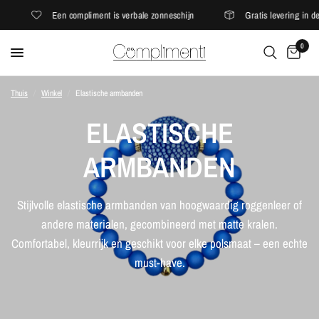
Een compliment is verbale zonneschijn
Gratis levering in de 
0
Thuis
/
Winkel
/
Elastische armbanden
ELASTISCHE
ARMBANDEN
Stijlvolle elastische armbanden van hoogwaardig roggenleer of
andere materialen, gecombineerd met matte kralen.
Comfortabel, kleurrijk en geschikt voor elke polsmaat – een echte
must-have.