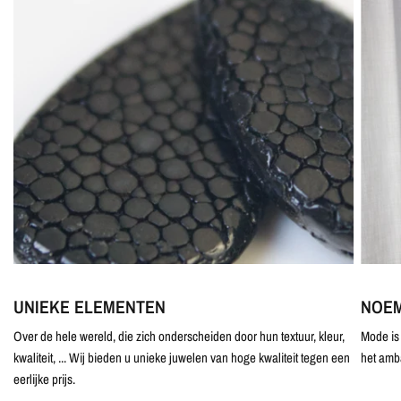
UNIEKE ELEMENTEN
NOEM
Over de hele wereld, die zich onderscheiden door hun textuur, kleur,
Mode is 
kwaliteit, ... Wij bieden u unieke juwelen van hoge kwaliteit tegen een
het amb
eerlijke prijs.