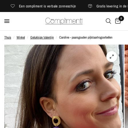
Een compliment is verbale zonneschijn
Gratis levering in de E
0
Thuis
/
Winkel
/
Gelukkige Valentijn
/
Caroline - paarsgouden pijlstaartrogoorbellen