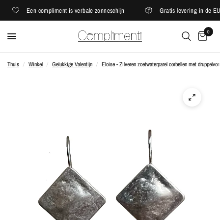
Een compliment is verbale zonneschijn
Gratis levering in de EU
0
Thuis
/
Winkel
/
Gelukkige Valentijn
/
Eloise - Zilveren zoetwaterparel oorbellen met druppelvo