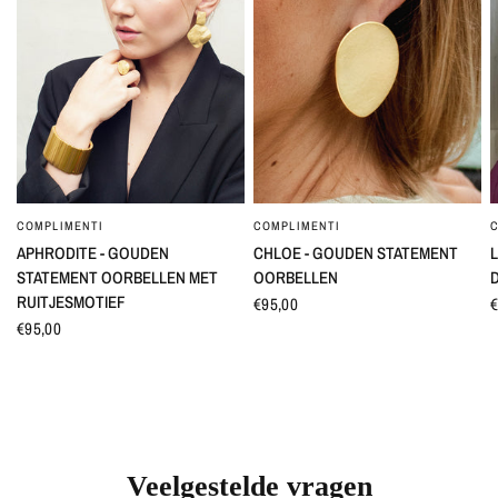
COMPLIMENTI
COMPLIMENTI
SNEL BEKIJKEN
SNEL BEKIJKEN
APHRODITE - GOUDEN
CHLOE - GOUDEN STATEMENT
L
STATEMENT OORBELLEN MET
OORBELLEN
RUITJESMOTIEF
€95,00
€
€95,00
Veelgestelde vragen