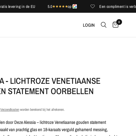
levering in de EU
5.0
op
Een compliment is verbale zo
0
LOGIN
A - LICHTROZE VENETIAANSE
N STATEMENT OORBELLEN
.
Verzendkosten
worden berekend bij het afrekenen.
nden door
Deze Alessia – lichtroze Venetiaanse gouden statement
aakt van prachtig glas en 18-karaats verguld gehamerd messing,