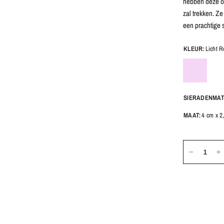
hebben deze oo
zal trekken. Ze
een prachtige 
KLEUR:
Licht R
SIERADENMAT
MAAT:
4 cm x 2