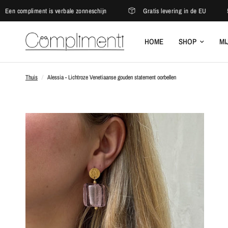
compliment is verbale zonneschijn
Gratis levering in de EU
5.0
HOME
SHOP
MI
Thuis
/
Alessia - Lichtroze Venetiaanse gouden statement oorbellen