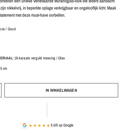
rbellen een unieke Venetiaanse Muranoglas-look die ieders aandacht
 zijn nikkelvrij, in beperkte oplage verkrijgbaar en ongelooflijk licht. Maak
statement met deze must-have oorbellen.
oze / Goud
ERIAAL:
18-karaats verguld messing / Glas
,5 cm
IN WINKELWAGEN
★★★★★
5.0/5 op Google