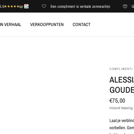
op
Een compliment is verbale zonneschijn
Gratis 
JN VERHAAL
VERKOOPPUNTEN
CONTACT
COMPLIMENTI
ALESSI
GOUDE
€75,00
Inclusief belasting
Laat je verbli
oorbellen. Gem