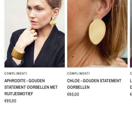
COMPLIMENTI
COMPLIMENTI
SNEL BEKIJKEN
SNEL BEKIJKEN
APHRODITE - GOUDEN
CHLOE - GOUDEN STATEMENT
L
STATEMENT OORBELLEN MET
OORBELLEN
RUITJESMOTIEF
€95,00
€
€95,00