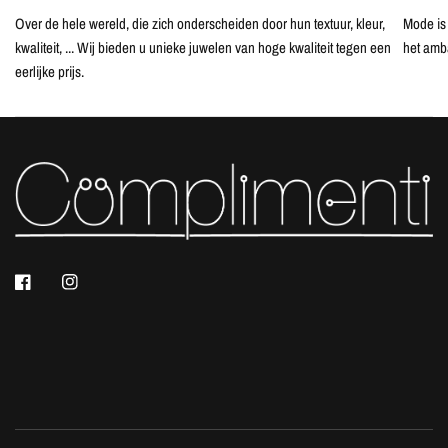
Over de hele wereld, die zich onderscheiden door hun textuur, kleur,
Mode is 
kwaliteit, ... Wij bieden u unieke juwelen van hoge kwaliteit tegen een
het amb
eerlijke prijs.