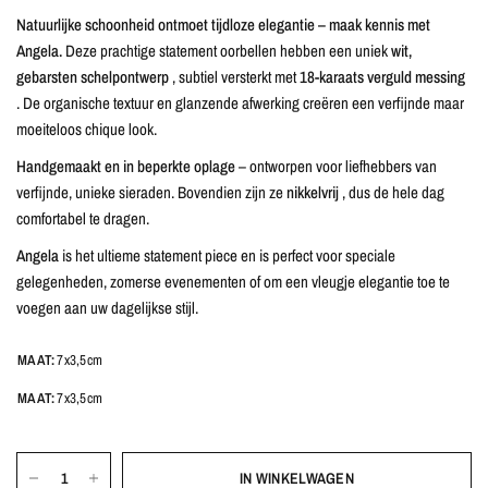
Natuurlijke schoonheid ontmoet tijdloze elegantie – maak kennis met
Angela.
Deze prachtige statement oorbellen hebben een uniek
wit,
gebarsten schelpontwerp
, subtiel versterkt met
18-karaats verguld messing
. De organische textuur en glanzende afwerking creëren een verfijnde maar
moeiteloos chique look.
Handgemaakt en in beperkte oplage
– ontworpen voor liefhebbers van
verfijnde, unieke sieraden. Bovendien zijn ze
nikkelvrij
, dus de hele dag
comfortabel te dragen.
Angela
is het ultieme statement piece en is perfect voor speciale
gelegenheden, zomerse evenementen of om een ​​vleugje elegantie toe te
voegen aan uw dagelijkse stijl.
MAAT:
7x3,5cm
MAAT:
7x3,5cm
IN WINKELWAGEN