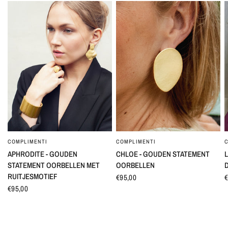
COMPLIMENTI
COMPLIMENTI
SNEL BEKIJKEN
SNEL BEKIJKEN
APHRODITE - GOUDEN
CHLOE - GOUDEN STATEMENT
L
STATEMENT OORBELLEN MET
OORBELLEN
RUITJESMOTIEF
€95,00
€
€95,00