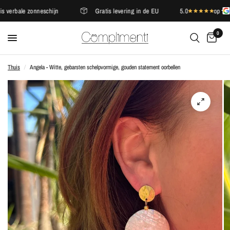
verbale zonneschijn
Gratis levering in de EU
5.0
op
0
Thuis
/
Angela - Witte, gebarsten schelpvormige, gouden statement oorbellen