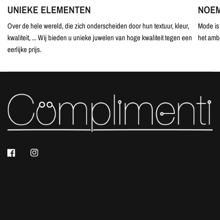
UNIEKE ELEMENTEN
NOEM
Over de hele wereld, die zich onderscheiden door hun textuur, kleur,
Mode is 
kwaliteit, ... Wij bieden u unieke juwelen van hoge kwaliteit tegen een
het amb
eerlijke prijs.