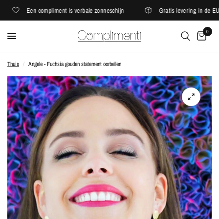
Een compliment is verbale zonneschijn
Gratis levering in de EU
0
Thuis
/
Angele - Fuchsia gouden statement oorbellen