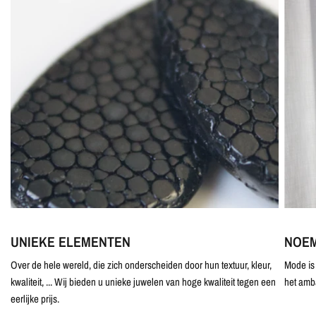
UNIEKE ELEMENTEN
NOEM
Over de hele wereld, die zich onderscheiden door hun textuur, kleur,
Mode is 
kwaliteit, ... Wij bieden u unieke juwelen van hoge kwaliteit tegen een
het amb
eerlijke prijs.