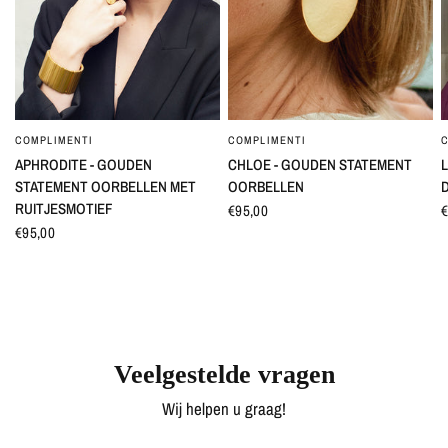
COMPLIMENTI
COMPLIMENTI
SNEL BEKIJKEN
SNEL BEKIJKEN
APHRODITE - GOUDEN
CHLOE - GOUDEN STATEMENT
L
STATEMENT OORBELLEN MET
OORBELLEN
RUITJESMOTIEF
€95,00
€
€95,00
Veelgestelde vragen
Wij helpen u graag!