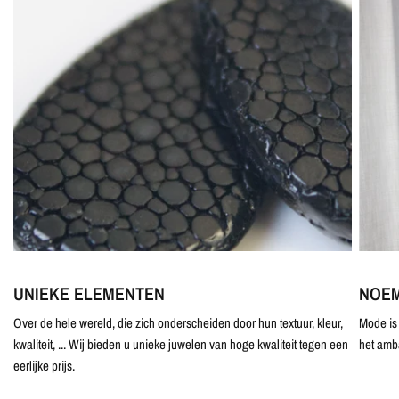
UNIEKE ELEMENTEN
NOEM
Over de hele wereld, die zich onderscheiden door hun textuur, kleur,
Mode is 
kwaliteit, ... Wij bieden u unieke juwelen van hoge kwaliteit tegen een
het amb
eerlijke prijs.