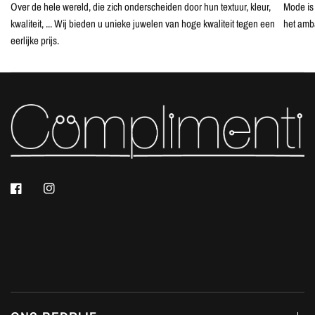
Over de hele wereld, die zich onderscheiden door hun textuur, kleur,
Mode is 
kwaliteit, ... Wij bieden u unieke juwelen van hoge kwaliteit tegen een
het amb
eerlijke prijs.