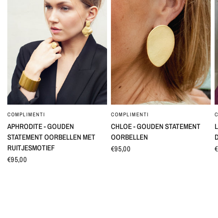
COMPLIMENTI
COMPLIMENTI
SNEL BEKIJKEN
SNEL BEKIJKEN
APHRODITE - GOUDEN
CHLOE - GOUDEN STATEMENT
L
STATEMENT OORBELLEN MET
OORBELLEN
RUITJESMOTIEF
€95,00
€
€95,00