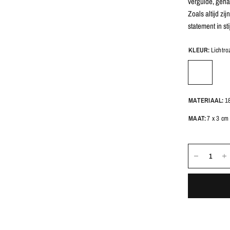
vergulde, geha
Zoals altijd zi
statement in stij
KLEUR:
Lichtro
MATERIAAL:
18
MAAT:
7 x 3 cm