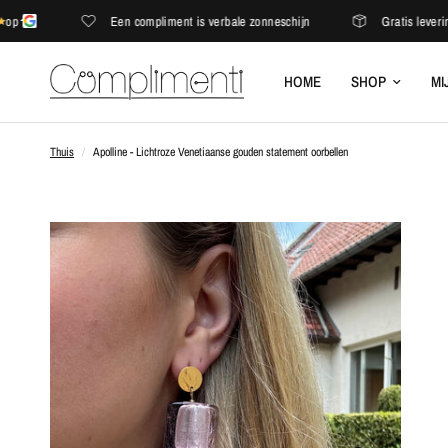
Een compliment is verbale zonneschijn
Gratis levering in
HOME
SHOP
MI
Thuis
/
Apolline - Lichtroze Venetiaanse gouden statement oorbellen