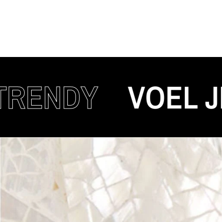
NDY
VOEL JE A