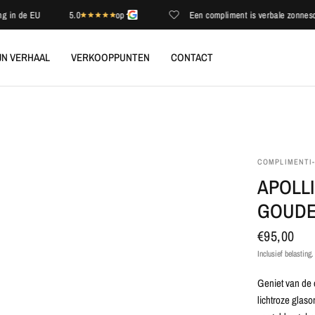
 de EU
5.0
op
Een compliment is verbale zonneschijn
JN VERHAAL
VERKOOPPUNTEN
CONTACT
COMPLIMENTI
APOLLI
GOUDE
€95,00
Inclusief belasting
Geniet van de 
lichtroze glas