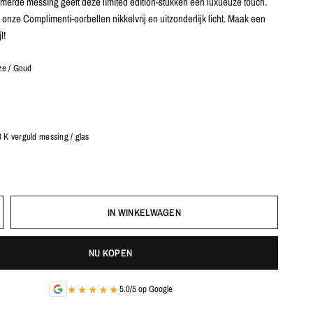
merde messing geeft deze limited edition-stukken een luxueuze touch.
jn onze Complimenti-oorbellen nikkelvrij en uitzonderlijk licht. Maak een
l!
ze / Goud
 K verguld messing / glas
IN WINKELWAGEN
NU KOPEN
★★★★★
5.0/5 op Google