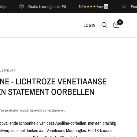
Gratis levering in de EU
5.0
op
Een compl
0
LOGIN
-JEWELRY
NE - LICHTROZE VENETIAANSE
N STATEMENT OORBELLEN
.
Verzendkosten
worden berekend bij het afrekenen.
opvallende schoonheid van deze Apolline-oorbellen, met een prachtig
ontwerp dat doet denken aan Venetiaans Muranoglas. Het 18-karaats