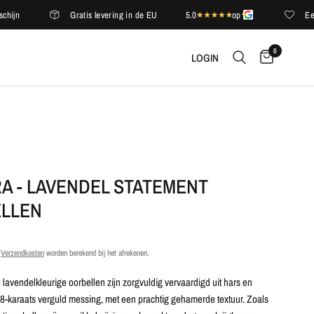
Gratis levering in de EU
5.0
op
Een comp
0
LOGIN
A - LAVENDEL STATEMENT
LLEN
.
Verzendkosten
worden berekend bij het afrekenen.
lavendelkleurige oorbellen zijn zorgvuldig vervaardigd uit hars en
-karaats verguld messing, met een prachtig gehamerde textuur. Zoals