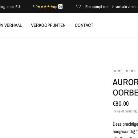
n de EU
5.0
op
Een compliment is verbale zonneschijn
JN VERHAAL
VERKOOPPUNTEN
CONTACT
COMPLIMENTI
AUROR
OORBE
€80,00
Inclusief belasting
Deze prachtige 
hoogwaardig 18