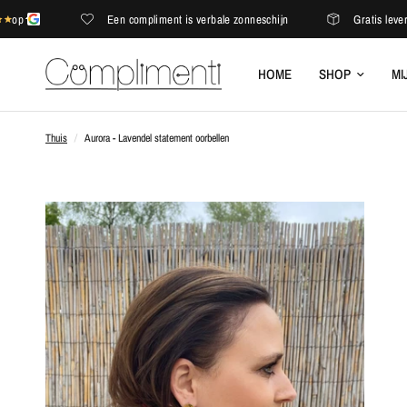
Een compliment is verbale zonneschijn
Gratis levering i
HOME
SHOP
MI
Thuis
/
Aurora - Lavendel statement oorbellen