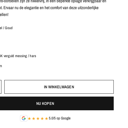
i-oorbellen zijn ze nikkelvrij, in een beperkte oplage verkrijgbaar en
cht. Ervaar nu de elegantie en het comfort van deze uitzonderlijke
ellen!
el / Goud
8K verguld messing / hars
cm
IN WINKELWAGEN
NU KOPEN
★★★★★
5.0/5 op Google