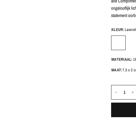
alle Compliment
ongelooflijk li
statement oorb
KLEUR:
Lavend
MATERIAAL:
1
MAAT:
7,5 x 2 