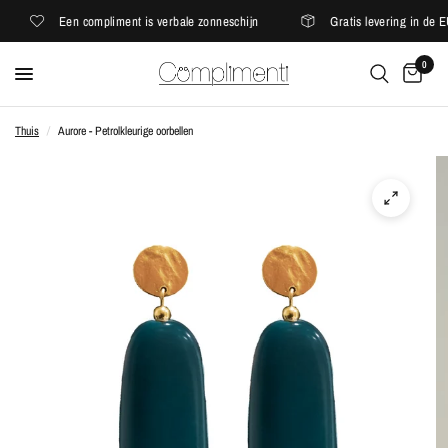
Een compliment is verbale zonneschijn
Gratis levering in de EU
0
Thuis
/
Aurore - Petrolkleurige oorbellen