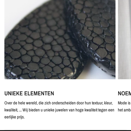
UNIEKE ELEMENTEN
NOEM
Over de hele wereld, die zich onderscheiden door hun textuur, kleur,
Mode is 
kwaliteit, ... Wij bieden u unieke juwelen van hoge kwaliteit tegen een
het amb
eerlijke prijs.