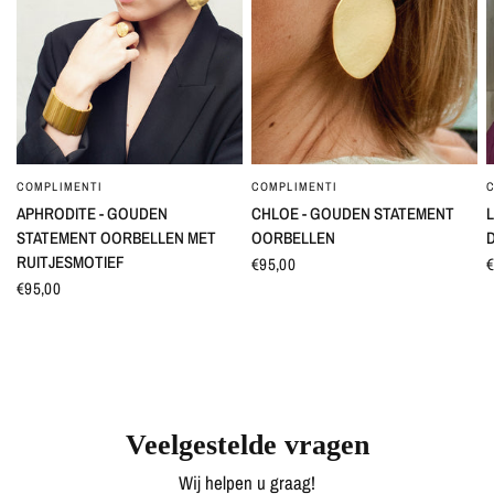
COMPLIMENTI
COMPLIMENTI
SNEL BEKIJKEN
SNEL BEKIJKEN
APHRODITE - GOUDEN
CHLOE - GOUDEN STATEMENT
L
STATEMENT OORBELLEN MET
OORBELLEN
RUITJESMOTIEF
€95,00
€
€95,00
Veelgestelde vragen
Wij helpen u graag!