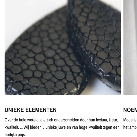
UNIEKE ELEMENTEN
NOEM
Over de hele wereld, die zich onderscheiden door hun textuur, kleur,
Mode is 
kwaliteit, ... Wij bieden u unieke juwelen van hoge kwaliteit tegen een
het amb
eerlijke prijs.