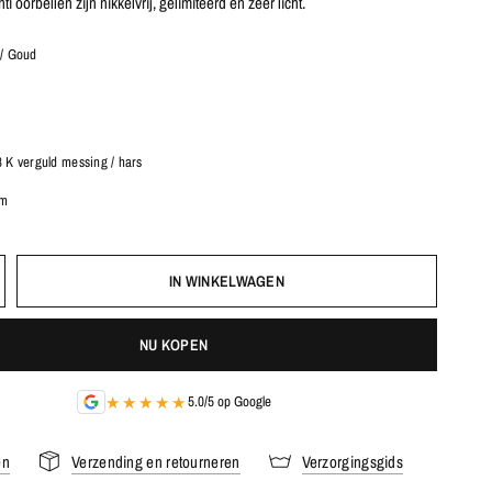
i oorbellen zijn nikkelvrij, gelimiteerd en zeer licht.
/ Goud
 K verguld messing / hars
cm
IN WINKELWAGEN
NU KOPEN
★★★★★
5.0/5 op Google
en
Verzending en retourneren
Verzorgingsgids