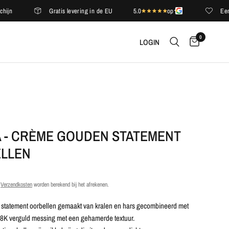
Gratis levering in de EU
5.0
op
Een comp
0
LOGIN
A - CRÈME GOUDEN STATEMENT
LLEN
.
Verzendkosten
worden berekend bij het afrekenen.
 statement oorbellen gemaakt van kralen en hars gecombineerd met
8K verguld messing met een gehamerde textuur.