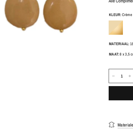
Alle Compliment
KLEUR:
Crème 
MATERIAAL:
18
MAAT:
8 x 3,5 
Material