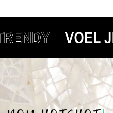
NDY
VOEL JE A