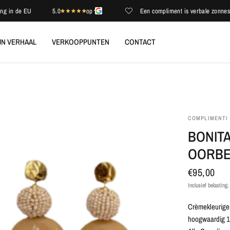
 de EU
5.0
op
Een compliment is verbale zonneschijn
JN VERHAAL
VERKOOPPUNTEN
CONTACT
COMPLIMENTI
BONIT
OORBE
€95,00
Inclusief belasting
Crèmekleurige
hoogwaardig 1