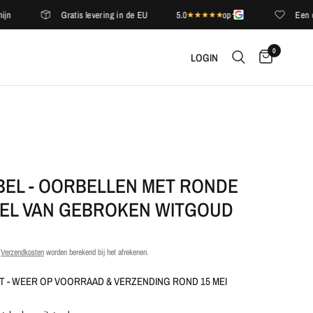
Gratis levering in de EU
5.0
op
Een complim
0
LOGIN
BEL - OORBELLEN MET RONDE
EL VAN GEBROKEN WITGOUD
.
Verzendkosten
worden berekend bij het afrekenen.
 - WEER OP VOORRAAD & VERZENDING ROND 15 MEI