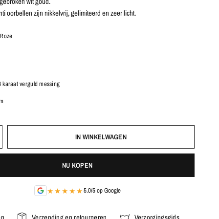
gebroken wit goud.
i oorbellen zijn nikkelvrij, gelimiteerd en zeer licht.
 Roze
8 karaat verguld messing
cm
IN WINKELWAGEN
NU KOPEN
★★★★★
5.0/5 op Google
en
Verzending en retourneren
Verzorgingsgids