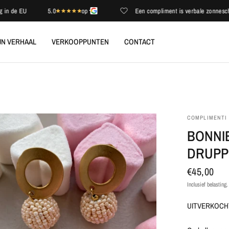
e EU
5.0
op
Een compliment is verbale zonneschijn
JN VERHAAL
VERKOOPPUNTEN
CONTACT
COMPLIMENTI
BONNI
DRUPP
€45,00
Inclusief belasting
UITVERKOCHT