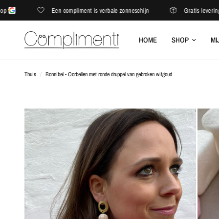
Een compliment is verbale zonneschijn
Gratis levering in d
HOME
SHOP
MI
Thuis
/
Bonnibel - Oorbellen met ronde druppel van gebroken witgoud