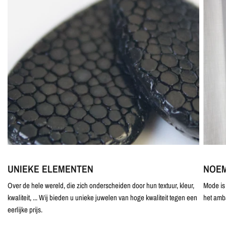
UNIEKE ELEMENTEN
NOEM
Over de hele wereld, die zich onderscheiden door hun textuur, kleur,
Mode is 
kwaliteit, ... Wij bieden u unieke juwelen van hoge kwaliteit tegen een
het amb
eerlijke prijs.