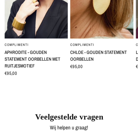
COMPLIMENTI
COMPLIMENTI
SNEL BEKIJKEN
SNEL BEKIJKEN
APHRODITE - GOUDEN
CHLOE - GOUDEN STATEMENT
L
STATEMENT OORBELLEN MET
OORBELLEN
RUITJESMOTIEF
€95,00
€
€95,00
Veelgestelde vragen
Wij helpen u graag!