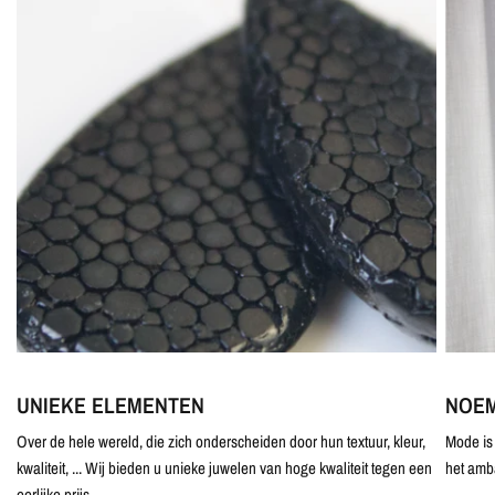
UNIEKE ELEMENTEN
NOEM
Over de hele wereld, die zich onderscheiden door hun textuur, kleur,
Mode is 
kwaliteit, ... Wij bieden u unieke juwelen van hoge kwaliteit tegen een
het amb
eerlijke prijs.