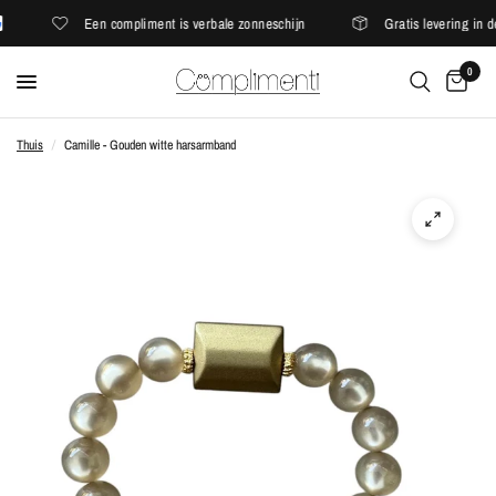
Een compliment is verbale zonneschijn
Gratis levering in de
0
Thuis
/
Camille - Gouden witte harsarmband