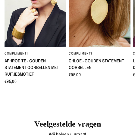
COMPLIMENTI
COMPLIMENTI
SNEL BEKIJKEN
SNEL BEKIJKEN
APHRODITE - GOUDEN
CHLOE - GOUDEN STATEMENT
L
STATEMENT OORBELLEN MET
OORBELLEN
RUITJESMOTIEF
€95,00
€
€95,00
Veelgestelde vragen
Wij helpen u graag!