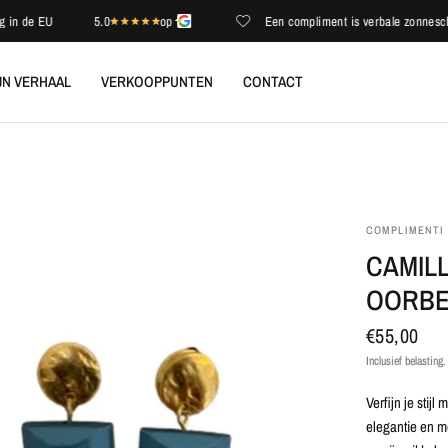
de EU
5.0
op
Een compliment is verbale zonneschijn
JN VERHAAL
VERKOOPPUNTEN
CONTACT
COMPLIMENTI
CAMILL
OORBE
€55,00
Inclusief belasting
Verfijn je stij
elegantie en m