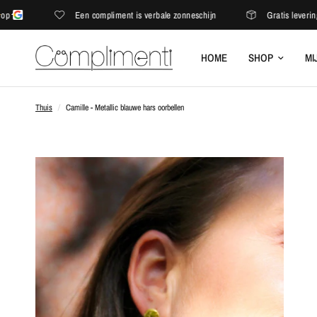
Een compliment is verbale zonneschijn
Gratis levering in 
HOME
SHOP
MI
Thuis
/
Camille - Metallic blauwe hars oorbellen