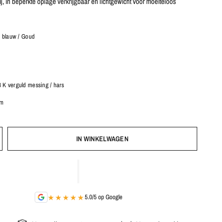
rij, in beperkte oplage verkrijgbaar en lichtgewicht voor moeiteloos
c blauw / Goud
 K verguld messing / hars
cm
IN WINKELWAGEN
★★★★★
5.0/5 op Google