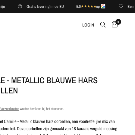
Gratis levering in de EU
5.0
op
Een compli
0
LOGIN
E - METALLIC BLAUWE HARS
LLEN
.
Verzendkosten
worden berekend bij het afrekenen.
l met Camille - Metallic blauwe hars oorbellen, een voortreffelijke mix van
oderniteit. Deze oorbellen zijn gemaakt van 18-karaats verguld messing