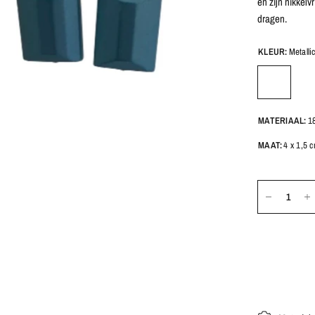
en zijn nikkelv
dragen.
KLEUR:
Metalli
MATERIAAL:
18
MAAT:
4 x 1,5 