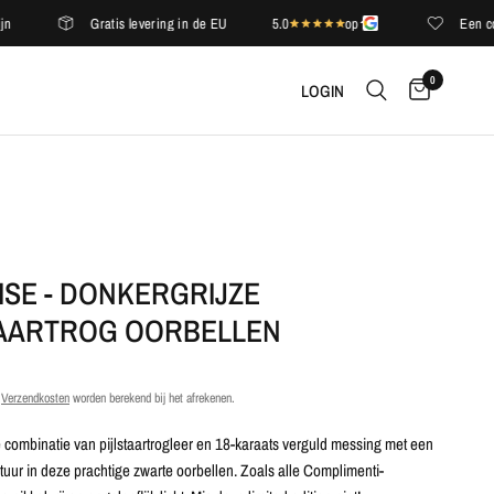
Gratis levering in de EU
5.0
op
Een complim
0
LOGIN
ISE - DONKERGRIJZE
TAARTROG OORBELLEN
.
Verzendkosten
worden berekend bij het afrekenen.
 combinatie van pijlstaartrogleer en 18-karaats verguld messing met een
uur in deze prachtige zwarte oorbellen. Zoals alle Complimenti-