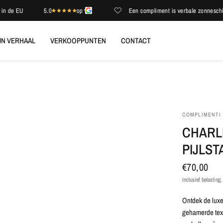
e EU
5.0
op
Een compliment is verbale zonneschijn
JN VERHAAL
VERKOOPPUNTEN
CONTACT
COMPLIMENTI
CHARL
PIJLS
€70,00
Inclusief belasting
Ontdek de luxe
gehamerde text