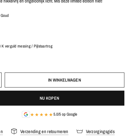
e nikkelvrij en ongelooflijk licht. Mis deze limited edition niet!
/ Goud
 K verguld messing / Pijlstaartrog
IN WINKELWAGEN
NU KOPEN
★★★★★
5.0/5 op Google
en
Verzending en retourneren
Verzorgingsgids