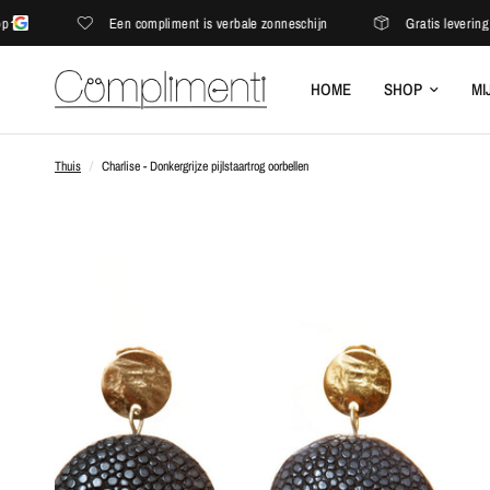
Een compliment is verbale zonneschijn
Gratis levering in d
HOME
SHOP
MI
Thuis
/
Charlise - Donkergrijze pijlstaartrog oorbellen