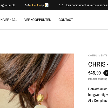
n de EU
5.0
op
Een compliment is verbale zonneschijn
JN VERHAAL
VERKOOPPUNTEN
CONTACT
COMPLIMENTI
CHRIS
€45,00
U
Inclusief belasting
Donkerblauwe o
hoogwaardig v
Alle Compliment