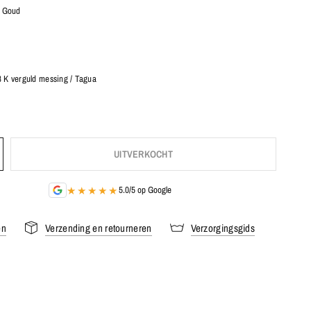
/ Goud
8 K verguld messing / Tagua
UITVERKOCHT
★★★★★
5.0/5 op Google
en
Verzending en retourneren
Verzorgingsgids