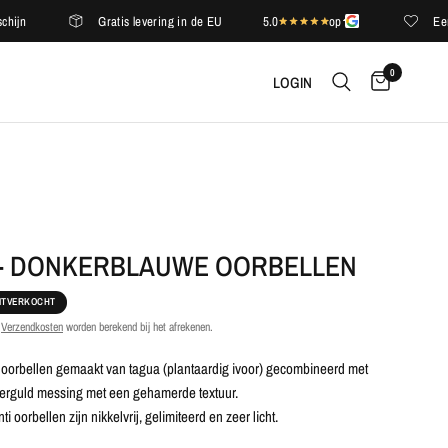
Gratis levering in de EU
5.0
op
Een comp
0
LOGIN
 - DONKERBLAUWE OORBELLEN
ITVERKOCHT
.
Verzendkosten
worden berekend bij het afrekenen.
orbellen gemaakt van tagua (plantaardig ivoor) gecombineerd met
erguld messing met een gehamerde textuur.
i oorbellen zijn nikkelvrij, gelimiteerd en zeer licht.