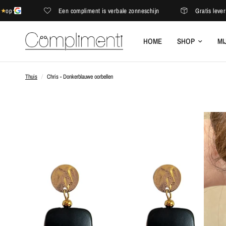
Een compliment is verbale zonneschijn
Gratis levering i
HOME
SHOP
MI
Thuis
/
Chris - Donkerblauwe oorbellen