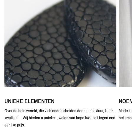
UNIEKE ELEMENTEN
NOEM
Over de hele wereld, die zich onderscheiden door hun textuur, kleur,
Mode is 
kwaliteit, ... Wij bieden u unieke juwelen van hoge kwaliteit tegen een
het amb
eerlijke prijs.