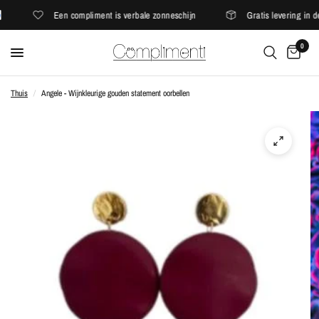
Een compliment is verbale zonneschijn
Gratis levering in de
0
Thuis
/
Angele - Wijnkleurige gouden statement oorbellen