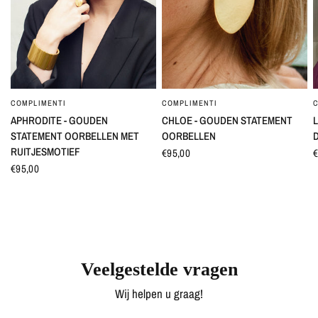
COMPLIMENTI
COMPLIMENTI
SNEL BEKIJKEN
SNEL BEKIJKEN
APHRODITE - GOUDEN
CHLOE - GOUDEN STATEMENT
L
STATEMENT OORBELLEN MET
OORBELLEN
RUITJESMOTIEF
€95,00
€
€95,00
Veelgestelde vragen
Wij helpen u graag!