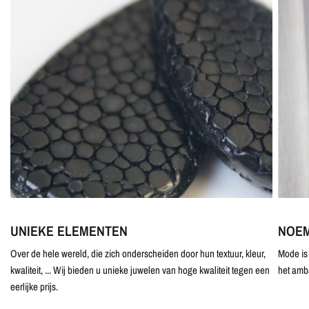
UNIEKE ELEMENTEN
NOEM
Over de hele wereld, die zich onderscheiden door hun textuur, kleur,
Mode is 
kwaliteit, ... Wij bieden u unieke juwelen van hoge kwaliteit tegen een
het amb
eerlijke prijs.