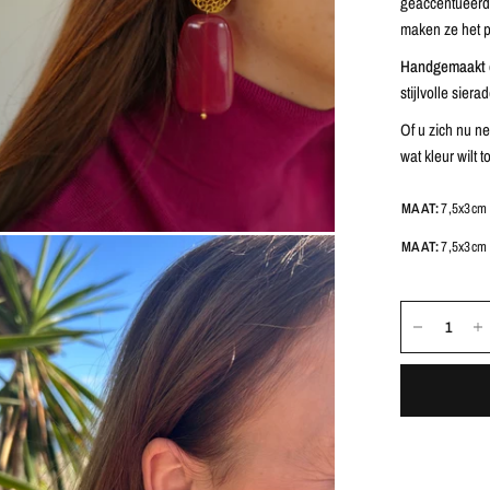
geaccentueer
maken ze het p
Handgemaakt e
stijlvolle sier
Of u zich nu n
wat kleur wilt
MAAT:
7,5x3cm
MAAT:
7,5x3cm