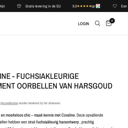
Gratis levering in de EU
5.0
op
Een complime
0
LOGIN
INE - FUCHSIAKLEURIGE
MENT OORBELLEN VAN HARSGOUD
.
Verzendkosten
worden berekend bij het afrekenen.
g en moeiteloos chic – maak kennis met Coraline.
Deze opvallende
ellen hebben een strak
fuchsiakleurig harsontwerp
, prachtig