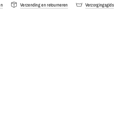
en
Verzending en retourneren
Verzorgingsgids