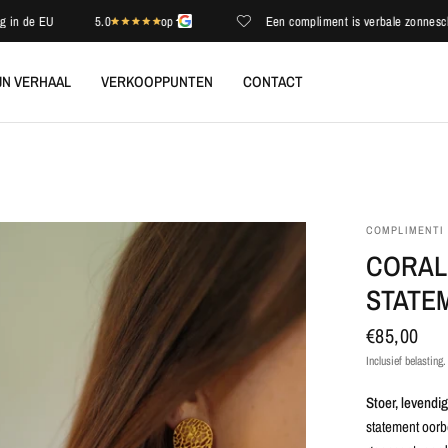
 EU
5.0
op
Een compliment is verbale zonneschijn
JN VERHAAL
VERKOOPPUNTEN
CONTACT
COMPLIMENTI
CORAL
STATE
€85,00
Inclusief belasting
Stoer, levendi
statement oorb