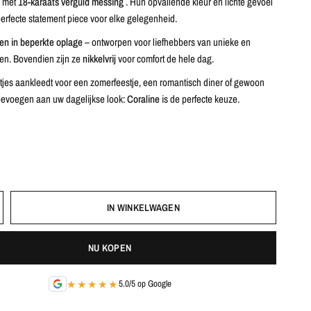
d met
18-karaats verguld messing
. Hun opvallende kleur en lichte gevoel
erfecte statement piece voor elke gelegenheid.
n in beperkte oplage
– ontworpen voor liefhebbers van unieke en
aden. Bovendien zijn ze
nikkelvrij
voor comfort de hele dag.
etjes aankleedt voor een zomerfeestje, een romantisch diner of gewoon
 toevoegen aan uw dagelijkse look:
Coraline
is de perfecte keuze.
IN WINKELWAGEN
NU KOPEN
★★★★★
5.0/5 op Google