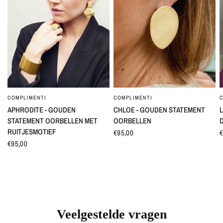
COMPLIMENTI
COMPLIMENTI
SNEL BEKIJKEN
SNEL BEKIJKEN
APHRODITE - GOUDEN
CHLOE - GOUDEN STATEMENT
L
STATEMENT OORBELLEN MET
OORBELLEN
RUITJESMOTIEF
€95,00
€
€95,00
Veelgestelde vragen