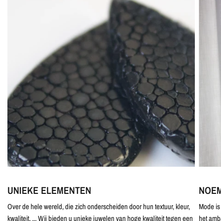
UNIEKE ELEMENTEN
NOEM
Over de hele wereld, die zich onderscheiden door hun textuur, kleur,
Mode is 
kwaliteit, ... Wij bieden u unieke juwelen van hoge kwaliteit tegen een
het amb