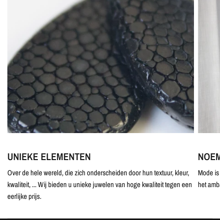
UNIEKE ELEMENTEN
NOEM
Over de hele wereld, die zich onderscheiden door hun textuur, kleur,
Mode is 
kwaliteit, ... Wij bieden u unieke juwelen van hoge kwaliteit tegen een
het amb
eerlijke prijs.