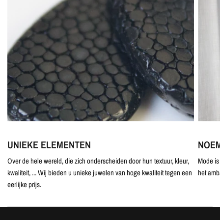
UNIEKE ELEMENTEN
NOEM
Over de hele wereld, die zich onderscheiden door hun textuur, kleur,
Mode is 
kwaliteit, ... Wij bieden u unieke juwelen van hoge kwaliteit tegen een
het amb
eerlijke prijs.