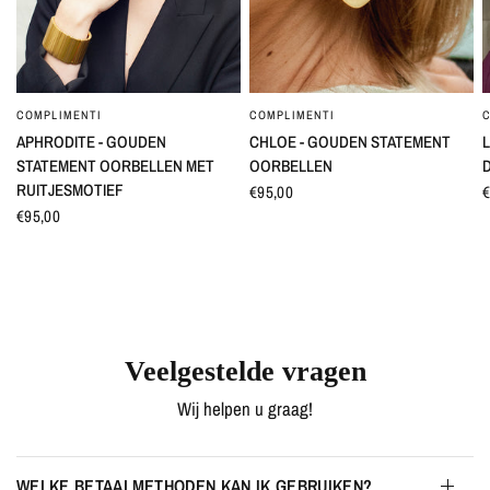
COMPLIMENTI
COMPLIMENTI
SNEL BEKIJKEN
SNEL BEKIJKEN
APHRODITE - GOUDEN
CHLOE - GOUDEN STATEMENT
L
STATEMENT OORBELLEN MET
OORBELLEN
RUITJESMOTIEF
€95,00
€
€95,00
Veelgestelde vragen
Wij helpen u graag!
WELKE BETAALMETHODEN KAN IK GEBRUIKEN?