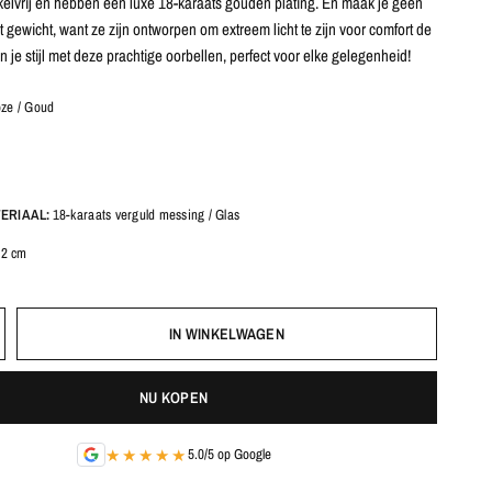
kkelvrij en hebben een luxe 18-karaats gouden plating. En maak je geen
 gewicht, want ze zijn ontworpen om extreem licht te zijn voor comfort de
jn je stijl met deze prachtige oorbellen, perfect voor elke gelegenheid!
ze / Goud
ERIAAL:
18-karaats verguld messing / Glas
 2 cm
IN WINKELWAGEN
NU KOPEN
★★★★★
5.0/5 op Google