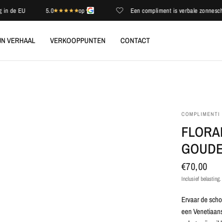
de EU
5.0
op
Een compliment is verbale zonneschijn
JN VERHAAL
VERKOOPPUNTEN
CONTACT
COMPLIMENTI
FLORA
GOUDE
€70,00
Inclusief belasting
Ervaar de scho
een
Venetiaans