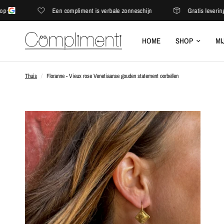
Een compliment is verbale zonneschijn
Gratis levering in 
HOME
SHOP
MI
Thuis
/
Floranne - Vieux rose Venetiaanse gouden statement oorbellen