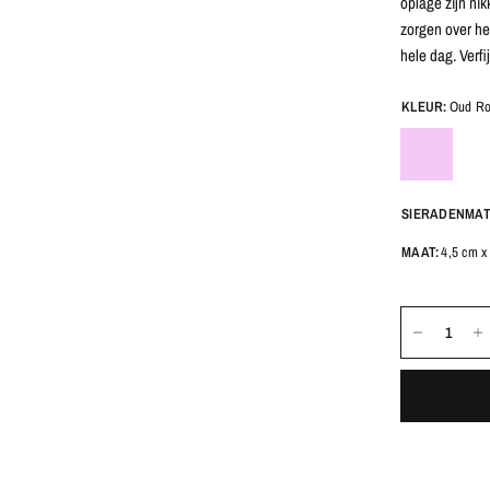
oplage zijn ni
zorgen over het
hele dag. Verfi
KLEUR:
Oud Ro
SIERADENMAT
MAAT:
4,5 cm x