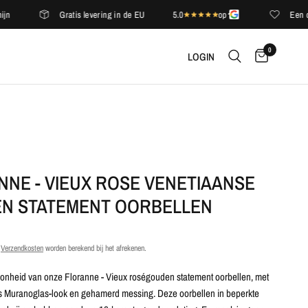
Gratis levering in de EU
5.0
op
Een compli
0
LOGIN
NNE - VIEUX ROSE VENETIAANSE
N STATEMENT OORBELLEN
.
Verzendkosten
worden berekend bij het afrekenen.
onheid van onze Floranne - Vieux roségouden statement oorbellen, met
 Muranoglas-look en gehamerd messing. Deze oorbellen in beperkte