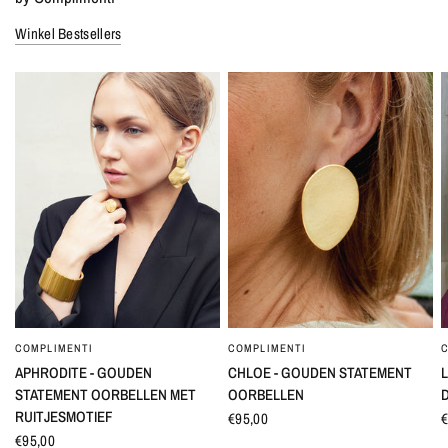
Winkel Bestsellers
COMPLIMENTI
COMPLIMENTI
SNEL BEKIJKEN
SNEL BEKIJKEN
APHRODITE - GOUDEN
CHLOE - GOUDEN STATEMENT
L
STATEMENT OORBELLEN MET
OORBELLEN
RUITJESMOTIEF
€95,00
€
€95,00