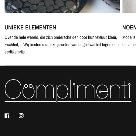
UNIEKE ELEMENTEN
NOEM
Over de hele wereld, die zich onderscheiden door hun textuur, kleur,
Mode is 
kwaliteit, ... Wij bieden u unieke juwelen van hoge kwaliteit tegen een
het amb
eerlijke prijs.