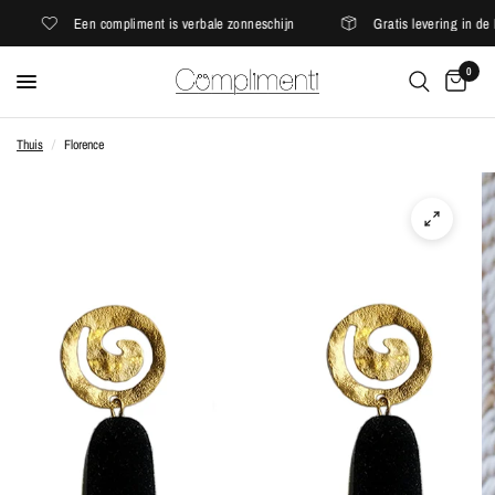
Een compliment is verbale zonneschijn
Gratis levering in de E
0
Thuis
/
Florence