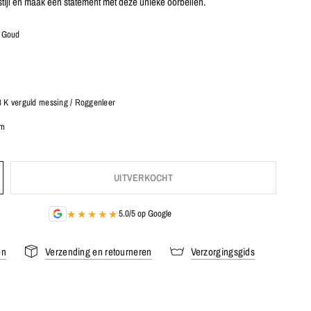
je stijl en maak een statement met deze unieke oorbellen.
/ Goud
8 K verguld messing / Roggenleer
cm
UITVERKOCHT
★★★★★
5.0/5 op Google
en
Verzending en retourneren
Verzorgingsgids