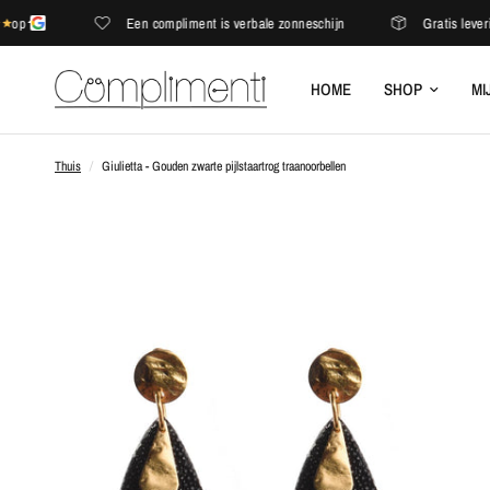
Een compliment is verbale zonneschijn
Gratis levering i
HOME
SHOP
MI
Thuis
/
Giulietta - Gouden zwarte pijlstaartrog traanoorbellen