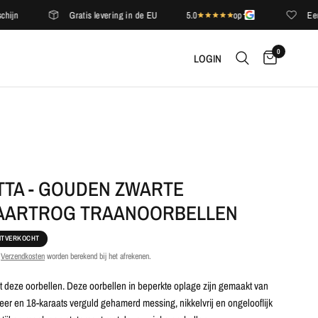
Gratis levering in de EU
5.0
op
Een comp
0
LOGIN
TTA - GOUDEN ZWARTE
TAARTROG TRAANOORBELLEN
ITVERKOCHT
.
Verzendkosten
worden berekend bij het afrekenen.
t deze oorbellen. Deze oorbellen in beperkte oplage zijn gemaakt van
leer en 18-karaats verguld gehamerd messing, nikkelvrij en ongelooflijk