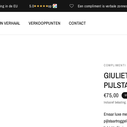
n de EU
5.0
op
Een compliment is verbale zonneschijn
JN VERHAAL
VERKOOPPUNTEN
CONTACT
COMPLIMENTI
GIULIE
PIJLS
€75,00
U
Inclusief belasting
Ervaar luxe me
pijlstaartrogge