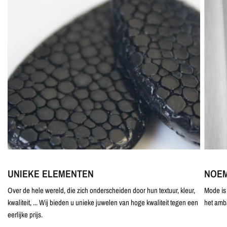
UNIEKE ELEMENTEN
NOEM
Over de hele wereld, die zich onderscheiden door hun textuur, kleur,
Mode is 
kwaliteit, ... Wij bieden u unieke juwelen van hoge kwaliteit tegen een
het amb
eerlijke prijs.