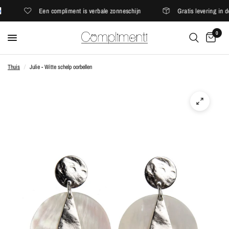
Een compliment is verbale zonneschijn
Gratis levering in de
0
Thuis
/
Julie - Witte schelp oorbellen