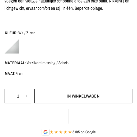
voegen een vleugje natuurlijke schoonheid toe aan elke outfit. Nikkelvrij en
lichtgewicht, ervaar comfort en stijl in één. Beperkte oplage.
KLEUR:
Wit / Zilver
MATERIAAL:
Verzilverd messing / Schelp
MAAT:
4 cm
IN WINKELWAGEN
★★★★★
5.0/5 op Google