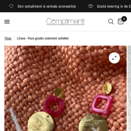
Een compliment is verbale zonneschijn
Gratis levering in de EU
0
Thuis
/
Liliana - Roze gouden statement oorbellen