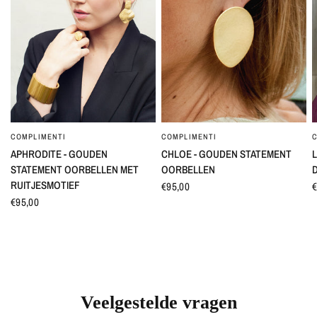
COMPLIMENTI
COMPLIMENTI
SNEL BEKIJKEN
SNEL BEKIJKEN
APHRODITE - GOUDEN
CHLOE - GOUDEN STATEMENT
L
STATEMENT OORBELLEN MET
OORBELLEN
RUITJESMOTIEF
€95,00
€
€95,00
Veelgestelde vragen