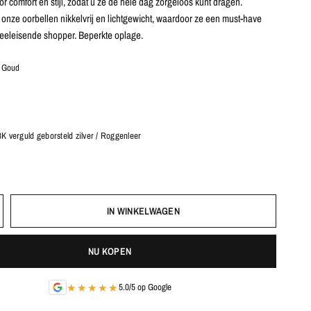
r comfort en stijl, zodat u ze de hele dag zorgeloos kunt dragen.
 onze oorbellen nikkelvrij en lichtgewicht, waardoor ze een must-have
 veeleisende shopper. Beperkte oplage.
/ Goud
K verguld geborsteld zilver / Roggenleer
IN WINKELWAGEN
NU KOPEN
★★★★★
5.0/5 op Google