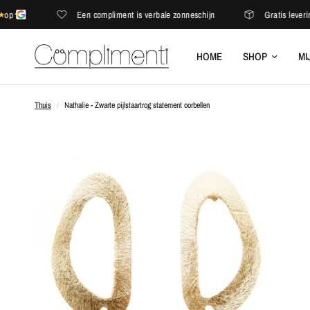
Een compliment is verbale zonneschijn
Gratis levering in
HOME
SHOP
MI
Thuis
/
Nathalie - Zwarte pijlstaartrog statement oorbellen