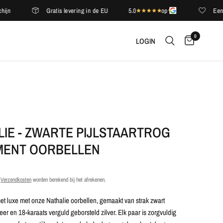
Gratis levering in de EU
5.0
op
Een compl
0
LOGIN
LIE - ZWARTE PIJLSTAARTROG
MENT OORBELLEN
.
Verzendkosten
worden berekend bij het afrekenen.
et luxe met onze Nathalie oorbellen, gemaakt van strak zwart
leer en 18-karaats verguld geborsteld zilver. Elk paar is zorgvuldig