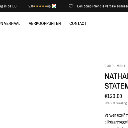
 de EU
5.0
op
Een compliment is verbale zonneschijn
JN VERHAAL
VERKOOPPUNTEN
CONTACT
COMPLIMENTI
NATHA
STATE
€120,00
Inclusief belasting
Verwen uzelf m
pijlstaartrogge