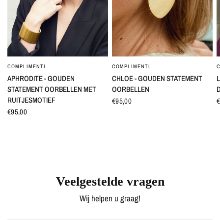
COMPLIMENTI
COMPLIMENTI
SNEL BEKIJKEN
SNEL BEKIJKEN
APHRODITE - GOUDEN
CHLOE - GOUDEN STATEMENT
L
STATEMENT OORBELLEN MET
OORBELLEN
RUITJESMOTIEF
€95,00
€
€95,00
Veelgestelde vragen
Wij helpen u graag!