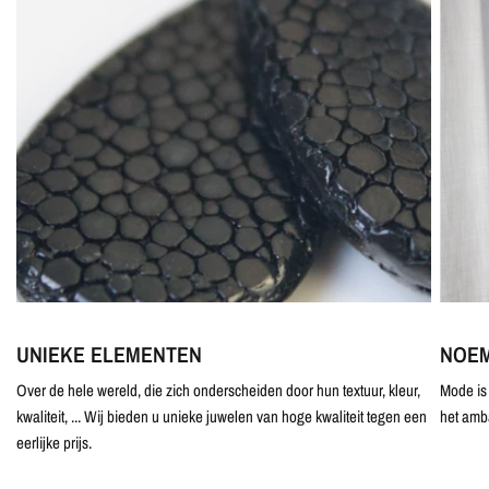
UNIEKE ELEMENTEN
NOEM
Over de hele wereld, die zich onderscheiden door hun textuur, kleur,
Mode is 
kwaliteit, ... Wij bieden u unieke juwelen van hoge kwaliteit tegen een
het amb
eerlijke prijs.