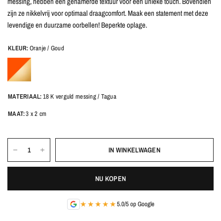
messing, hebben een gehamerde textuur voor een unieke touch. Bovendien
zijn ze nikkelvrij voor optimaal draagcomfort. Maak een statement met deze
levendige en duurzame oorbellen! Beperkte oplage.
KLEUR:
Oranje / Goud
MATERIAAL:
18 K verguld messing / Tagua
MAAT:
3 x 2 cm
IN WINKELWAGEN
NU KOPEN
★★★★★
5.0/5 op Google