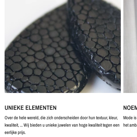
UNIEKE ELEMENTEN
NOEM
Over de hele wereld, die zich onderscheiden door hun textuur, kleur,
Mode is 
kwaliteit, ... Wij bieden u unieke juwelen van hoge kwaliteit tegen een
het amb
eerlijke prijs.