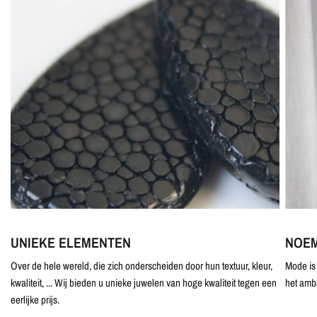
UNIEKE ELEMENTEN
NOEM
Over de hele wereld, die zich onderscheiden door hun textuur, kleur,
Mode is 
kwaliteit, ... Wij bieden u unieke juwelen van hoge kwaliteit tegen een
het amb
eerlijke prijs.