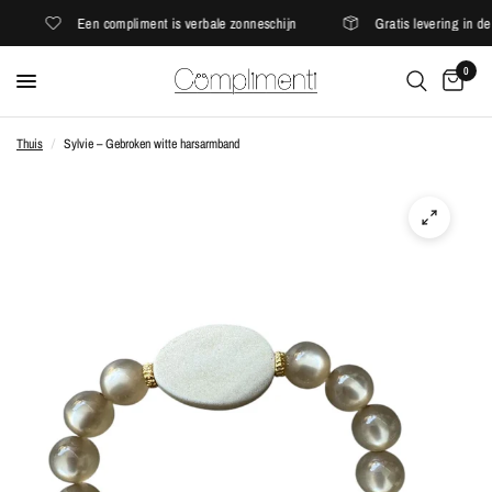
Een compliment is verbale zonneschijn
Gratis levering in de 
0
Thuis
/
Sylvie – Gebroken witte harsarmband