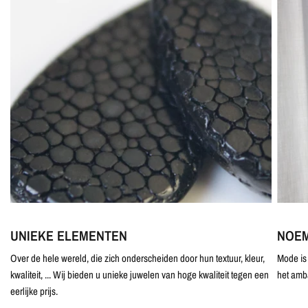
UNIEKE ELEMENTEN
NOEM
Over de hele wereld, die zich onderscheiden door hun textuur, kleur,
Mode is 
kwaliteit, ... Wij bieden u unieke juwelen van hoge kwaliteit tegen een
het amb
eerlijke prijs.