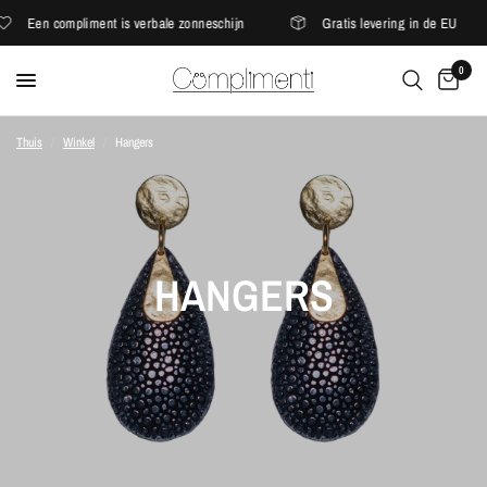
Een compliment is verbale zonneschijn
Gratis levering in de EU
0
Thuis
/
Winkel
/
Hangers
HANGERS