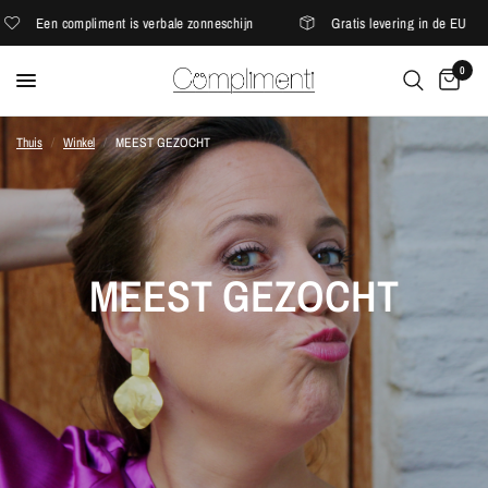
Een compliment is verbale zonneschijn
Gratis levering in de EU
0
Thuis
/
Winkel
/
MEEST GEZOCHT
MEEST GEZOCHT