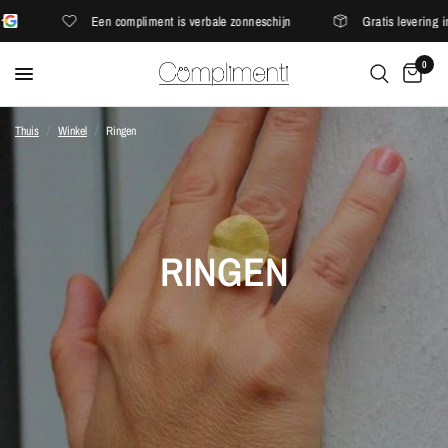
Een compliment is verbale zonneschijn
Gratis levering i
0
Thuis
/
Winkel
/
Ringen
RINGEN