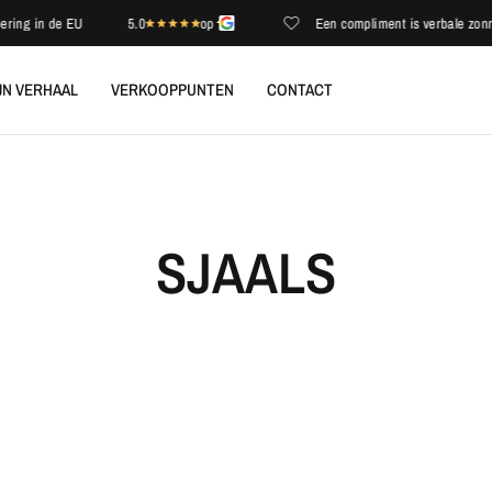
ering in de EU
5.0
op
Een compliment is verbale zonne
JN VERHAAL
VERKOOPPUNTEN
CONTACT
SJAALS