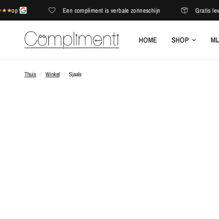
op
Een compliment is verbale zonneschijn
Gratis lev
HOME
SHOP
MI
Thuis
/
Winkel
/
Sjaals